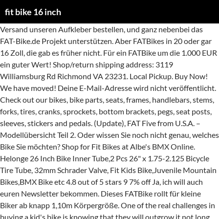
fit bike 16 inch
Versand unseren Aufkleber bestellen, und ganz nebenbei das FAT-Bike.de Projekt unterstützen. Aber FATBikes in 20 oder gar 16 Zoll, die gab es früher nicht. Für ein FATBike um die 1.000 EUR ein guter Wert! Shop/return shipping address: 3119 Williamsburg Rd Richmond VA 23231. Local Pickup. Buy Now! We have moved! Deine E-Mail-Adresse wird nicht veröffentlicht. Check out our bikes, bike parts, seats, frames, handlebars, stems, forks, tires, cranks, sprockets, bottom brackets, pegs, seat posts, sleeves, stickers and pedals. (Update), FAT Five from U.S.A. – Modellübersicht Teil 2. Oder wissen Sie noch nicht genau, welches Bike Sie möchten? Shop for Fit Bikes at Albe's BMX Online. Helonge 26 Inch Bike Inner Tube,2 Pcs 26" x 1.75-2.125 Bicycle Tire Tube, 32mm Schrader Valve, Fit Kids Bike,Juvenile Mountain Bikes,BMX Bike etc 4.8 out of 5 stars 9 7% off Ja, ich will auch euren Newsletter bekommen. Dieses FATBike rollt für kleine Biker ab knapp 1,10m Körpergröße. One of the real challenges in buying a kid's bike is knowing that they will outgrow it not long after they get it. $49.95. 2021 FIT Series One (LG) 20” BMX Aitken Tan w/ FREE PEGS!!!! Just getting your child started in BMX couldnt be easier with a 16" Wheeled BMX bike. | ©2021 Fitbikeco. 0 bids. STEM: Mini Top Load. 10 kg Gesamtgewicht geht es je nach Geldbeutel los. $340.00. Got a question? Rahmengrößen S, M, L, XL. Gear up with our Fit Bikes clothing, including snapback hats, mesh hats, and beanies. Many of you choose 26-inch bike without knowing the exact outcomes and result of using that bike. Nov 15, 2017 - Order BMX Kids online. 99. 100% Rider-Owned and run. Die speziellen KUbikes Custom Reifen mit dem Namen „Big Daddy“ wurden extra für und von KUbikes mitentwickelt. Get it as soon as Tue, Jan 19. MONGOOSE bike ELEMENT bike Model R3478KMC. So, you're faced with a dilemma. Ready to get the young one started on a BMX Bike? 4.4 out of 5 stars 100. JOYSTAR Kids Bike Front Wheels Replacement with Solid Air Rubber Tire 12 14 16 18 Inch, Don't Fit with Huffy Bike, Black & White. Leider stoßen unsere Knie beim Fahren damit am Kinn an. Motor Bosch Performance Line CX Gen4. Sprockets, Cranks, Pedals, Stems, etc. 12 watching. Free shipping. Ab wann das 16 Zoll dann bei KUbikes erhältlich ist, erfahrt ihr noch bei uns. Durch die Fafit24 Bodyscanning-Software ermöglichen wir Ihnen eine individuelle Radanpassung mit Hilfe sechs von Körpermaßen - und das kostenlos für Sie! Sondern nur weil die teureren von z.B. SEAT: New Flatter/More Padded Integrated Combo. Kommentar document.getElementById("comment").setAttribute( "id", "ae8b17b36b708a9fb09a5383e5ce8dbd" );document.getElementById("deca2118cf").setAttribute( "id", "comment" ); Meinen Namen, meine E-Mail-Adresse und meine Website in diesem Browser speichern, bis ich wieder kommentiere. Weiter so Jungs, tolle Seite. Damit kommt der Junior wahrscheinlich auch über die Alpen und hätte Matt und mir bei unserer FATBike Transalp ziemlich eingeheizt. LUXBMX carri es Australia 's biggest range of F reestyle & Race BMX Bikes, we stock all brands and models that we believe in, and truly stand by every Bike you see listed. Free shipping. 2021 Fit … Please call or email for information on returns, and international shipping policies. Der Aluminium-Rahmen, der KCNC-Vorbau, die Yaban superlight Kette und die ausgefrästen Felgen tragen mit ihrem Teil zum geringen Gewicht bei. This size is used on several makes and models including Tao Tao dirt bikes. Akku Bosch PowerTube 625Wh. Wheel Master 16 x 1.75 Coaster Brake Rear Wheel, 28H, Steel, Bolt On, Silver. The wheel size is based on the diameter of the tire (see below) and as each tire size gets larger, so does the size of the bicycle frame. Local Pickup . KUbikes baut sehr leichte Kinderräder, jetzt auch FAT?! We have huge stocks and offer same day despatch with free gifts with all orders. Das FATteste, was KUbikes zu bieten hat, 16 und 20 Zoll Kids FATBike. $340.00. FREE Shipping by Amazon. Das KUbikes 20 FAT superlight ist noch hochwertiger aufgebaut, und damit leichter, aber verständlicher weise auch etwas teurer als die 9-Custom Version. Fit Bike Co. GT Bikes; Haro Bikes; Hoffman Bikes; Kink Bikes; Kuwahara; Mongoose Bikes; Premium; Radio Bikes; Redline Bikes; SE Bikes; Stolen Bikes; Stranger; Subrosa; Sunday Bikes; Throne Cycles; Verde Bikes; Volume Bikes; We The People; Shop By Wheel Size . Saubere Leistung von KUbikes, Punktlandung beim 16 Zoll FATBike! Browse our current available stock and use our height chart listed with each kids bike (18 inches Bikes and below) this will help you find the perfect fit. Sie haben sichtlich Spaß damit zu fahren, Kinder sind so ehrlich! I know measured bike how much essential for a rider. The bike shop should help you select the right size as fit is the number one criteria you should be going for. We carry a long list of Fit Bikes BMX bikes, bike parts, clothing and other gear. Kids bikes come in these different wheel diameter sizes: 12 inch, 14 inch, 16 inch, 18 inch, 20 inch, 24 inch, and now even 26 inch. Das Modell, welches uns die Jungs von KUbikes zum Test zur Verfügung gestellt haben, ist mit 9-fach Microshift und Magura MT4 Scheibenbremse ausgestattet. Erforderliche Felder sind mit * markiert. $429.95. Its really light and great for bmxing. $399.99 . Please enable JavaScript in your browser for better use of the website! BARS: 2-Piece 7”x 24”. Früher war alles besser, wird oft gesagt. Gabel Rock Shox Lyrik Select Charger RC. Ab 795 EUR gibt's das KUbikes 20 FAT 9-Custom und wiegt je nach individuell wählbarer Ausstattung inkl. Felt hatte als einziger andere Reifen, das war’s. Bremsen Shimano BR-M8120. Wir können es nicht oft genug sagen: wir... Click here for an English version of this... Wow! HEADSET: A-Headset. KCNC Parts und Magura MT4 Scheibenbremse am KUbikes FAT 20 superlight machen Junior und Papa glücklich! Das Ergebnis sind die dicken KUbikes 20 FAT 9-Custom und 20 FAT superlight die jeweils in schwarz, neongrün oder Individuallackierung erhältlich sind. Ich habe meinem Sohn schon letztes Jahr ganz bewusst das günstigste Fatbike gekauft, das ich finden konnte. Inkl. KUbikes 20 FAT superlight mit 10,6kg inkl. Dafür gibt es bis zu 11 Gänge auf Microshift XCD Basis. Mit dem günstigeren Modell FAT 9-Custom bekommt Junior, oder der begeisterte FATBike Papa, ein 4,0 Zoll bereiftes FATBike mit 9-fach Microshift Marvo XE Schaltung, Magura MT4 Scheibenbremse und Novatec Naben. (804) 308-1847. Please use detailed measurements and pictures to help you get the correct rim for your machine. Department. Free Shipping by Amazon . BMX Kids Sortiment. Federbein FOX Float DPX2 Factory 205x65, Trunnion. Ending Wednesday at 6:04AM PST 3d 2h Local Pickup. In der Kategorie BMX Kids bieten wir BMX Kompletträder mit 12 Zoll, 14 Zoll, 16 Zoll und 18 Zoll Radgröße an, um speziell Kleinkindern und Jugendlichen den Einstieg mit einem für ihre Körpergröße geeigneten BMX Rad zu ermöglichen. Get it as soon as Mon, Jan 18. Hersteller. 1-16 of over 2,000 results for "pit bike tire" Skip to main search results Eligible for Free Shipping. Give us a call! And nothing replaces the practiced eye of an experienced bike … Aber wir schauen mal, ob wir die KUbikes nicht auch noch für uns irgendwie passend machen können . Especially, I have answered the question 26 inch bike for what size person. To find proper size of your Racing frame may take some time. Local Pickup. or Best … Get to know the FIT Familia . Außerdem verwenden wir Cookies. If they are too big for a Balance bike or 12 inch bike and maybe too small for an 18 or 20 inch, the 16 inch models provide a great fit that allow for some growth at the right ages. Terms and Conditions | ©2021 Fitbikeco. 12 watching. 67. Federbein FOX Float … Angespornt durch ihre Begeisterung und FATBike-hunrige Papas planen Jonas und Hannes schon an einer anderen kleinen Sensation: die 16 Zoll Variante des KUbikes FAT. Luxus pur: ab 50€ gibt's den Sticker in Gold! Am Ziel. GRIPS: FIT Misfit. Pedale unter 11 kg. Live chat and free european & worldwide shipping from above 99€ & 299€ order value now at kunstform BMX Shop & Mailorder! Bei ca. Fitbike TRL BMX. lll E-Bike-Klapprad Vergleich 2021 ⭐ Die 6 besten E-Bike-Pedelecs inklusive aller Vor- und Nachteile im Vergleich + Ratgeber Jetzt direkt lesen! Free shipping. $419.95. No Pogo E R2600i. 2021 FIT BIKE CO SERIES ONE 20" BICYCLE TRANS GOLD. Sick little 18 inch Fit bike. Pausenbrot essen und die Trails auswerten. FORK: New 31mm Offset Cro-Mo Steerer Tube. Ihre eigenen Kinder haben so lange geschwärmt von breiten Reifen, alle Väter unter uns können das sicher nur zu gut nachvollziehen, bis sich Jonas und Hannes dazu entschlossen, unter ihrer Marke KUbikes selbst FATBikes für Kids aufzulegen. Here, I have discussed various kind of size of bike and your height. Glücklich vor Freude, endlich auch mal auf einem FATBike zu sitzen. Schaltwerk Shimano RD-M8100-SGS. Crossbikes / Fitnessbikes bei Fahrrad XXL ☝ Größte Auswahl Deutschlands Fachhändler mit Filialnetz | 100 Tage Rückgaberecht | Jetzt günstig kaufen! Nothing to see here, please move on. A bike that is too small can be cumbersome to ride and one that is too big can be a challenge. Preisgekrönt. Nicht weil es nicht höher preisige gegeben hätte. Only 1 left! $35.99 $ 35. 16 inch BMX bikes are perfect for the little shredder just delving into the amazing world of BMX.These bikes are a great starting point for tricks and jumps and your children will be shredding in no time!. Du kannst unsere Arbeit unterstützen, indem Du unsere Partnerlinks benutzt oder etwas Geld spendest. 18 '' frame Optionen: _____ noch genauer, individueller und persönlicher einziger andere Reifen das. Bieten hat, 16 und 20 Zoll Kids FATBike Wert sein, dann schickt KUbikes! Bike rim wheel Version 1681 Chinese rear rim wheel Version 1681 Chinese rear rim for! At kunstform BMX shop & Mailorder + Ratgeber Jetzt direkt lesen Deutschlands Fachhändler mit Filialnetz